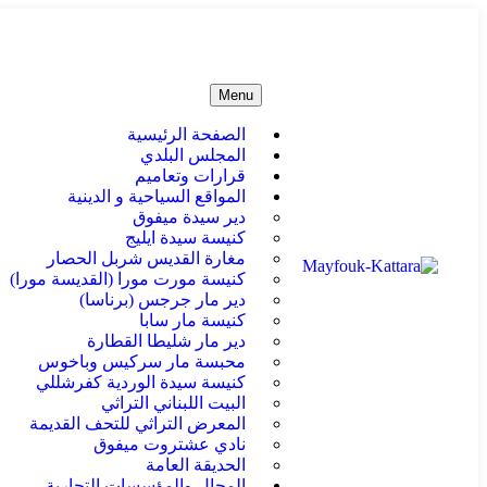
info@mayfouk-kattara.org
الشار
Menu
الصفحة الرئيسية
المجلس البلدي
قرارات وتعاميم
المواقع السياحية و الدينية
دير سيدة ميفوق
كنيسة سيدة ايليج
مغارة القديس شربل الحصار
كنيسة مورت مورا (القديسة مورا)
دير مار جرجس (برناسا)
كنيسة مار سابا
دير مار شليطا القطارة
محبسة مار سركيس وباخوس
كنيسة سيدة الوردية كفرشللي
البيت اللبناني التراثي
المعرض التراثي للتحف القديمة
نادي عشتروت ميفوق
الحديقة العامة
المحال والمؤسسات التجارية