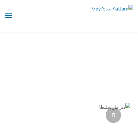
دير مار شليطا القطارة